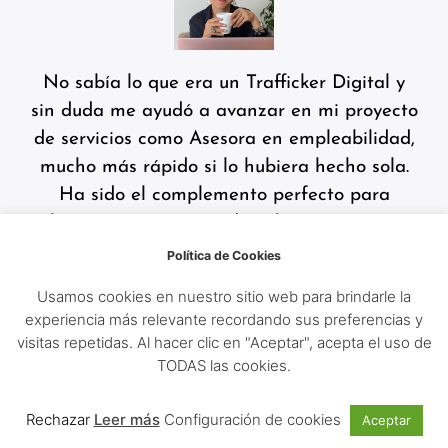
No sabía lo que era un Trafficker Digital y
sin duda me ayudó a avanzar en mi proyecto
de servicios como Asesora en empleabilidad,
mucho más rápido si lo hubiera hecho sola.
Ha sido el complemento perfecto para
lanzar mi propuesta de valor y tener mis
primeros clientes. Llegué a Marcia por sus
Política de Cookies
RRSS y desde el primer contacto ella fue
Usamos cookies en nuestro sitio web para brindarle la
muy profesional, puntual y bien organizada
experiencia más relevante recordando sus preferencias y
para llevar nuestra planificación tal como lo
visitas repetidas. Al hacer clic en "Aceptar", acepta el uso de
habíamos acordado. ¡Muchas gracias!
TODAS las cookies.
Clau Azócar
Rechazar
Leer más
Configuración de cookies
Aceptar
MENTORA DE EMPLEABILIDAD -